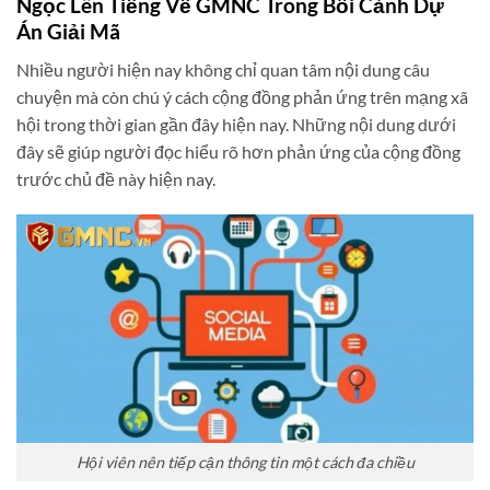
Ngọc Lên Tiếng Về GMNC Trong Bối Cảnh Dự
Án Giải Mã
Nhiều người hiện nay không chỉ quan tâm nội dung câu
chuyện mà còn chú ý cách cộng đồng phản ứng trên mạng xã
hội trong thời gian gần đây hiện nay. Những nội dung dưới
đây sẽ giúp người đọc hiểu rõ hơn phản ứng của cộng đồng
trước chủ đề này hiện nay.
Hội viên nên tiếp cận thông tin một cách đa chiều