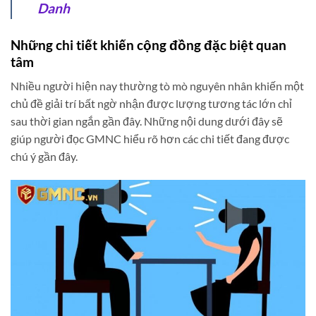
Danh
Những chi tiết khiến cộng đồng đặc biệt quan
tâm
Nhiều người hiện nay thường tò mò nguyên nhân khiến một
chủ đề giải trí bất ngờ nhận được lượng tương tác lớn chỉ
sau thời gian ngắn gần đây. Những nội dung dưới đây sẽ
giúp người đọc GMNC hiểu rõ hơn các chi tiết đang được
chú ý gần đây.