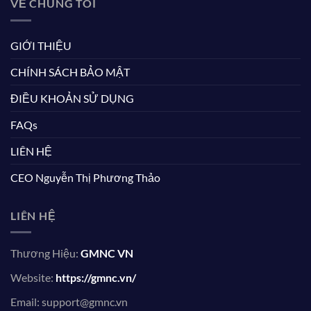
VỀ CHÚNG TÔI
GIỚI THIỆU
CHÍNH SÁCH BẢO MẬT
ĐIỀU KHOẢN SỬ DỤNG
FAQs
LIÊN HỆ
CEO Nguyễn Thị Phương Thảo
LIÊN HỆ
Thương Hiệu:
GMNC VN
Website:
https://gmnc.vn/
Email:
support@gmnc.vn