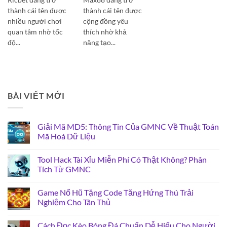
Ricbet đang trở
Max88 đang trở
thành cái tên được
thành cái tên được
nhiều người chơi
cộng đồng yêu
quan tâm nhờ tốc
thích nhờ khả
độ...
năng tạo...
BÀI VIẾT MỚI
Giải Mã MD5: Thông Tin Của GMNC Về Thuật Toán
Mã Hoá Dữ Liệu
Tool Hack Tài Xỉu Miễn Phí Có Thật Không? Phân
Tích Từ GMNC
Game Nổ Hũ Tặng Code Tăng Hứng Thú Trải
Nghiệm Cho Tân Thủ
Cách Đọc Kèo Bóng Đá Chuẩn Dễ Hiểu Cho Người