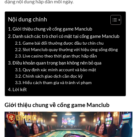
dạng nội dung hấp dẫn mỗi ngày.
Nội dung chính
Giới thiệu chung về cổng game Manclub
Danh sách các trò chơi có mặt tại cổng game Manclub
Game bài đổi thưởng được đầu tư chỉn chu
Slot Manclub quay thưởng với hiệu ứng sống động
Live casino theo thời gian thực hấp dẫn
Điều khoản quan trọng bạn không nên bỏ qua
Quy định xác minh account và bảo mật
Chính sách giao dịch cần đọc kỹ
Hiểu cách tham gia và tránh vi phạm
Lời kết
Giới thiệu chung về cổng game Manclub