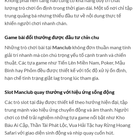
Không phải nền tảng nào cũng có khả năng duy trì chất
lượng trò chơi ổn định trong thời gian dài. Một số nơi chỉ tập
trung quảng bá nhưng thiếu đầu tư về nội dung thực tế
khiến người chơi nhanh chán.
Game bài đổi thưởng được đầu tư chỉn chu
Những trò chơi bài tại
Manclub
không đơn thuần mang tính
giải trí nhanh mà còn chú trọng yếu tố cạnh tranh và chiến
thuật. Các tựa game như Tiến Lên Miền Nam, Poker, Mậu
Binh hay Phỏm đều được thiết kế với tốc độ xử lý ổn định,
hạn chế tình trạng giật lag trong lúc tham gia.
Slot Manclub quay thưởng với hiệu ứng sống động
Các trò slot tại đây được thiết kế theo hướng hiện đại, tập
trung mạnh vào hiệu ứng chuyển động và âm thanh. Người
chơi có thể trải nghiệm những tựa game nổi bật như Kho
Báu Ai Cập, Thần Tài Phát Lộc, Vua Hải Tặc hay Rừng Hoang
Safari với giao diện sinh động và nhịp quay cuốn hút.