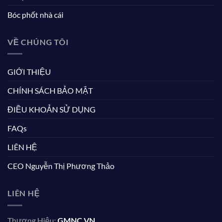
Bóc phốt nhà cái
VỀ CHÚNG TÔI
GIỚI THIỆU
CHÍNH SÁCH BẢO MẬT
ĐIỀU KHOẢN SỬ DỤNG
FAQs
LIÊN HỆ
CEO Nguyễn Thị Phương Thảo
LIÊN HỆ
Thương Hiệu:
GMNC VN