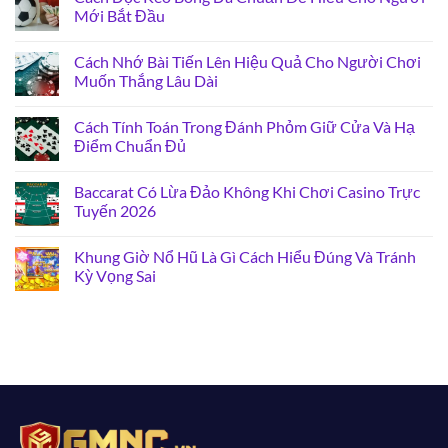
Mới Bắt Đầu
Cách Nhớ Bài Tiến Lên Hiệu Quả Cho Người Chơi
Muốn Thắng Lâu Dài
Cách Tính Toán Trong Đánh Phỏm Giữ Cửa Và Hạ
Điểm Chuẩn Đủ
Baccarat Có Lừa Đảo Không Khi Chơi Casino Trực
Tuyến 2026
Khung Giờ Nổ Hũ Là Gì Cách Hiểu Đúng Và Tránh
Kỳ Vọng Sai