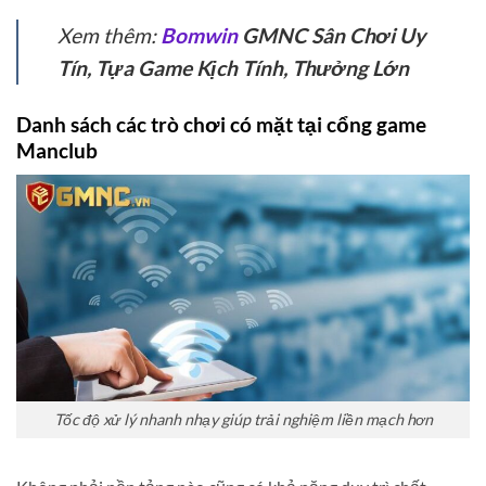
Xem thêm:
Bomwin
GMNC Sân Chơi Uy
Tín, Tựa Game Kịch Tính, Thưởng Lớn
Danh sách các trò chơi có mặt tại cổng game
Manclub
Tốc độ xử lý nhanh nhạy giúp trải nghiệm liền mạch hơn