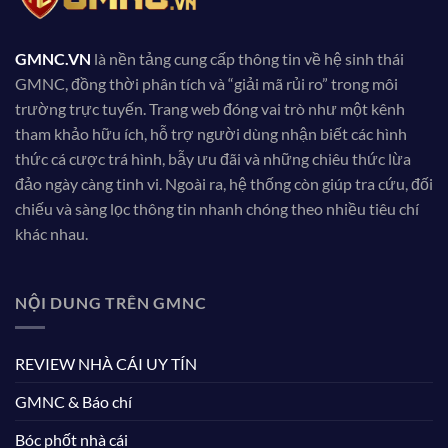
GMNC.VN
là nền tảng cung cấp thông tin về hệ sinh thái
GMNC, đồng thời phân tích và “giải mã rủi ro” trong môi
trường trực tuyến. Trang web đóng vai trò như một kênh
tham khảo hữu ích, hỗ trợ người dùng nhận biết các hình
thức cá cược trá hình, bẫy ưu đãi và những chiêu thức lừa
đảo ngày càng tinh vi. Ngoài ra, hệ thống còn giúp tra cứu, đối
chiếu và sàng lọc thông tin nhanh chóng theo nhiều tiêu chí
khác nhau.
NỘI DUNG TRÊN GMNC
REVIEW NHÀ CÁI UY TÍN
GMNC & Báo chí
Bóc phốt nhà cái