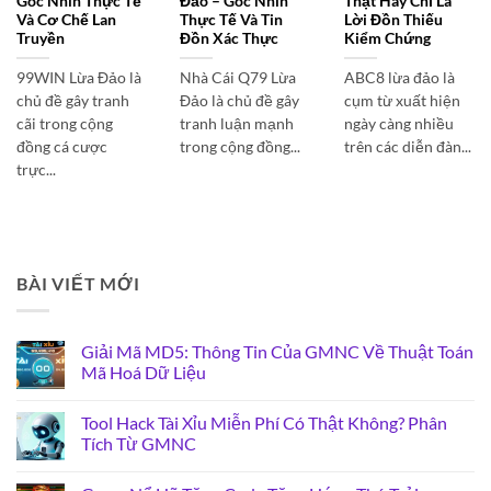
Góc Nhìn Thực Tế
Đảo – Góc Nhìn
Thật Hay Chỉ Là
Và Cơ Chế Lan
Thực Tế Và Tin
Lời Đồn Thiếu
Truyền
Đồn Xác Thực
Kiểm Chứng
99WIN Lừa Đảo là
Nhà Cái Q79 Lừa
ABC8 lừa đảo là
chủ đề gây tranh
Đảo là chủ đề gây
cụm từ xuất hiện
cãi trong cộng
tranh luận mạnh
ngày càng nhiều
đồng cá cược
trong cộng đồng...
trên các diễn đàn...
trực...
BÀI VIẾT MỚI
Giải Mã MD5: Thông Tin Của GMNC Về Thuật Toán
Mã Hoá Dữ Liệu
Tool Hack Tài Xỉu Miễn Phí Có Thật Không? Phân
Tích Từ GMNC