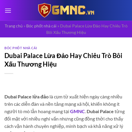
Bỏ
qua
nội
dung
Trang chủ
»
Bóc phốt nhà cái
»
Dubai Palace Lừa Đảo Hay Chiêu Trò
Bôi Xấu Thương Hiệu
BÓC PHỐT NHÀ CÁI
Dubai Palace Lừa Đảo Hay Chiêu Trò Bôi
Xấu Thương Hiệu
Dubai Palace lừa đảo
là cụm từ xuất hiện ngày càng nhiều
trên các diễn đàn và nền tảng mạng xã hội, khiến không ít
người tò mò lẫn hoang mang tại
GMNC
.
Dubai Palace
từng
đối mặt với nhiều nghi vấn nhưng cũng đồng thời cho thấy
cách vận hành chuyên nghiệp, minh bạch và khả năng xử lý