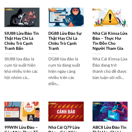
SIU88 Lừa Đảo Tin
DG88 Lừa Đảo Sự
Nhà Cái Kimsa Lừa
Thật Hay Chỉ Là
Thật Hay Chỉ Là
Đảo – Thực Hư
Chiêu Trò Cạnh
Chiêu Trò Cạnh
Tin Đồn Cho
Tranh Bẩn
Tranh
Người Tham Gia
SIU88 lừa đảo là
DG88 lừa đảo là
Nhà Cái Kimsa Lừa
cụm từ xuất hiện
cụm từ đang xuất
Đảo đang trở
khá nhiều trên các
hiện ngày càng
thành chủ đề được
hội nhóm cá...
nhiều trên các
bàn luận sôi nổi...
diễn...
99WIN Lừa Đảo –
Nhà Cái Q79 Lừa
ABC8 Lừa Đảo Tin