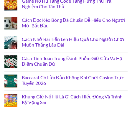
Game Nổ Hũ Tặng Code Tăng Hứng Thú Trải
Nghiệm Cho Tân Thủ
Cách Đọc Kèo Bóng Đá Chuẩn Dễ Hiểu Cho Người
Mới Bắt Đầu
Cách Nhớ Bài Tiến Lên Hiệu Quả Cho Người Chơi
Muốn Thắng Lâu Dài
Cách Tính Toán Trong Đánh Phỏm Giữ Cửa Và Hạ
Điểm Chuẩn Đủ
Baccarat Có Lừa Đảo Không Khi Chơi Casino Trực
Tuyến 2026
Khung Giờ Nổ Hũ Là Gì Cách Hiểu Đúng Và Tránh
Kỳ Vọng Sai