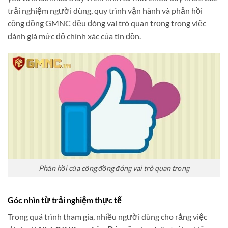
trải nghiệm người dùng, quy trình vận hành và phản hồi
cộng đồng GMNC đều đóng vai trò quan trọng trong việc
đánh giá mức độ chính xác của tin đồn.
Phản hồi của cộng đồng đóng vai trò quan trọng
Góc nhìn từ trải nghiệm thực tế
Trong quá trình tham gia, nhiều người dùng cho rằng việc