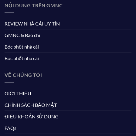
NỘI DUNG TRÊN GMNC
REVIEW NHÀ CÁI UY TÍN
GMNC & Báo chí
Bóc phốt nhà cái
Bóc phốt nhà cái
VỀ CHÚNG TÔI
GIỚI THIỆU
CHÍNH SÁCH BẢO MẬT
ĐIỀU KHOẢN SỬ DỤNG
FAQs