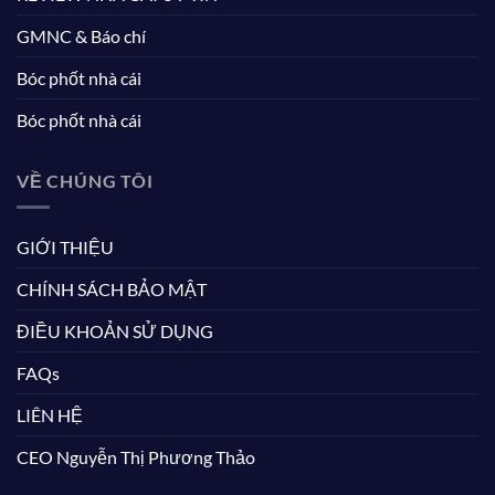
GMNC & Báo chí
Bóc phốt nhà cái
Bóc phốt nhà cái
VỀ CHÚNG TÔI
GIỚI THIỆU
CHÍNH SÁCH BẢO MẬT
ĐIỀU KHOẢN SỬ DỤNG
FAQs
LIÊN HỆ
CEO Nguyễn Thị Phương Thảo