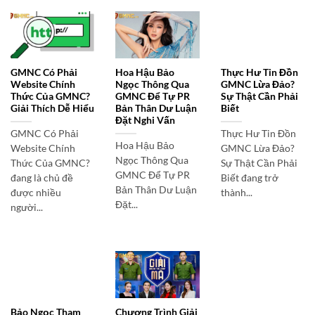
GMNC Có Phải
Hoa Hậu Bảo
Thực Hư Tin Đồn
Website Chính
Ngọc Thông Qua
GMNC Lừa Đảo?
Thức Của GMNC?
GMNC Để Tự PR
Sự Thật Cần Phải
Giải Thích Dễ Hiểu
Bản Thân Dư Luận
Biết
Đặt Nghi Vấn
GMNC Có Phải
Thực Hư Tin Đồn
Hoa Hậu Bảo
Website Chính
GMNC Lừa Đảo?
Ngọc Thông Qua
Thức Của GMNC?
Sự Thật Cần Phải
GMNC Để Tự PR
đang là chủ đề
Biết đang trở
Bản Thân Dư Luận
được nhiều
thành...
Đặt...
người...
Bảo Ngọc Tham
Chương Trình Giải