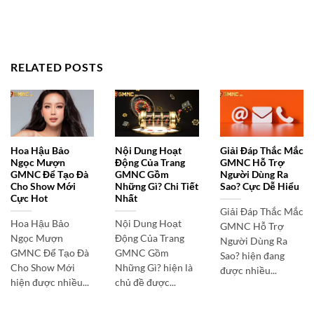
RELATED POSTS
Hoa Hậu Bảo
Nội Dung Hoạt
Giải Đáp Thắc Mắc
Ngọc Mượn
Động Của Trang
GMNC Hỗ Trợ
GMNC Để Tạo Đà
GMNC Gồm
Người Dùng Ra
Cho Show Mới
Những Gì? Chi Tiết
Sao? Cực Dễ Hiểu
Cực Hot
Nhất
Giải Đáp Thắc Mắc
Hoa Hậu Bảo
Nội Dung Hoạt
GMNC Hỗ Trợ
Ngọc Mượn
Động Của Trang
Người Dùng Ra
GMNC Để Tạo Đà
GMNC Gồm
Sao? hiện đang
Cho Show Mới
Những Gì? hiện là
được nhiều...
hiện được nhiều...
chủ đề được...