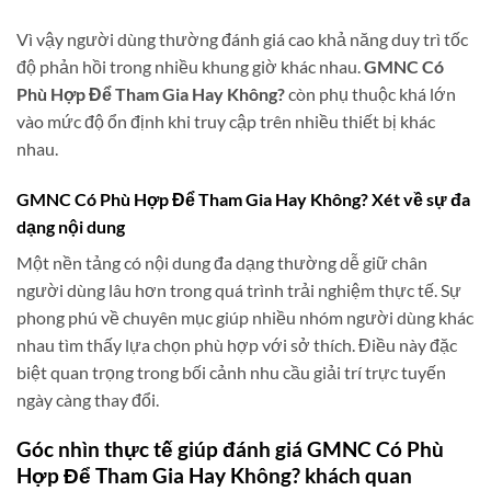
Vì vậy người dùng thường đánh giá cao khả năng duy trì tốc
độ phản hồi trong nhiều khung giờ khác nhau.
GMNC Có
Phù Hợp Để Tham Gia Hay Không?
còn phụ thuộc khá lớn
vào mức độ ổn định khi truy cập trên nhiều thiết bị khác
nhau.
GMNC Có Phù Hợp Để Tham Gia Hay Không? Xét về sự đa
dạng nội dung
Một nền tảng có nội dung đa dạng thường dễ giữ chân
người dùng lâu hơn trong quá trình trải nghiệm thực tế. Sự
phong phú về chuyên mục giúp nhiều nhóm người dùng khác
nhau tìm thấy lựa chọn phù hợp với sở thích. Điều này đặc
biệt quan trọng trong bối cảnh nhu cầu giải trí trực tuyến
ngày càng thay đổi.
Góc nhìn thực tế giúp đánh giá GMNC Có Phù
Hợp Để Tham Gia Hay Không? khách quan